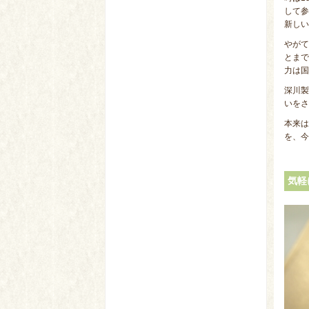
して参
新しい
やがて
とまで
力は国
深川製
いをさ
本来は
を、今
気軽