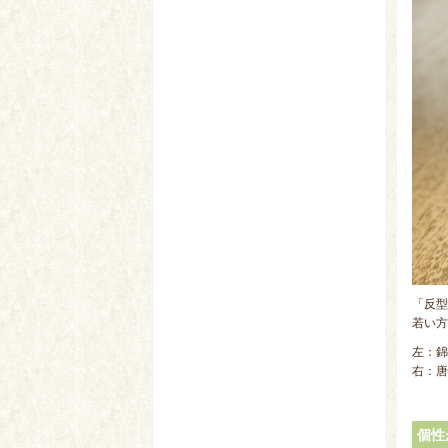
「反型
若い方
左：錦網
右：唐
個性