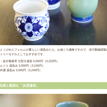
とくびれたフォルムが愛らしい湯呑みたち。お値ごろ価格ですので、深川製磁様製
トリーモデルとしておすすめです。
：染付菊唐草 元型大湯呑 4,000円（4,320円）
ぐり 湯呑み 3,000円（3,240円）
濃 湯呑み 3,000円（3,240円）
自然と馴染む「反型湯呑」