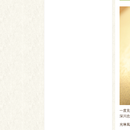
一度見
深川忠
光琳風