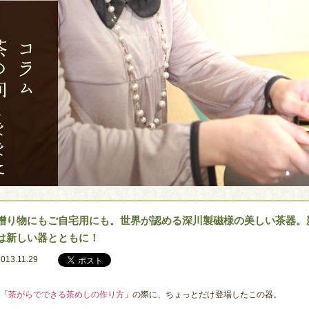
贈り物にもご自宅用にも。世界が認める深川製磁様の美しい茶器。
は新しい器とともに！
2013.11.29
「
茶がらでできる茶めしの作り方
」の際に、ちょっとだけ登場したこの器。