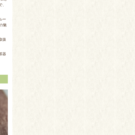
で、
ルー
の魅
取扱
茶器