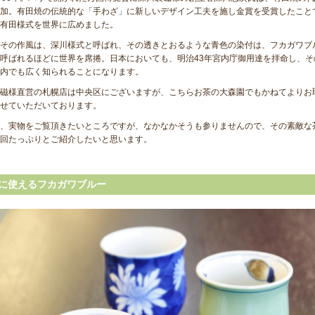
加。有田焼の伝統的な「手わざ」に新しいデザイン工夫を施し金賞を受賞したこと
有田様式を世界に広めました。
その作風は、深川様式と呼ばれ、その透きとおるような青色の染付は、フカガワブ
呼ばれるほどに世界を席捲。日本においても、明治43年宮内庁御用達を拝命し、そ
内でも広く知られることになります。
磁様直営の札幌店は中央区にございますが、こちらお茶の大森園でもかねてよりお
せていただいております。
、実物をご覧頂きたいところですが、なかなかそうも参りませんので、その素敵な
回たっぷりとご紹介したいと思います。
に使えるフカガワブルー