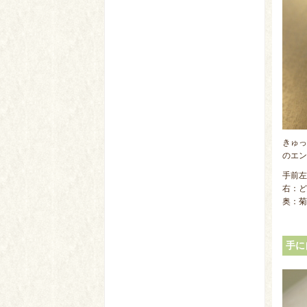
きゅっ
のエン
手前左
右：どん
奥：菊外
手に