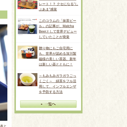
レート！？ クセになる“し
ぶあま”感覚
このコラムの「抹茶ビー
ル」の記事が、Matcha
Beerとして世界デビュー
していたことが発覚
贈り物にもご自宅用に
も。世界が認める深川製
磁様の美しい茶器。新年
は新しい器とともに！
～もみもみガラガラごっ
くごく～ 緑茶をフル活
用して、インフルエンザ
を予防する方法
代表と