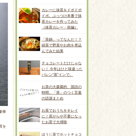
カレーに抹茶をドボドボ
ドボ。ぶっつけ本番で抹
茶カレーを作ってみた
（抹茶カレー・前編）
「茶鍋」ってなんだ！？
緑茶で野菜やお肉を煮込
んでみた結果
チョコレートだけじゃな
い！ 今年はひと味違った
バレン“茶”インで。
お茶の大森園的、国語の
時間。「茶」のつく言葉
の語源まとめ
お茶でおうちをキレイ
豪華
に！茶がらや不要になっ
たお茶で大掃除
質を
ほうじ茶でホットチョコ