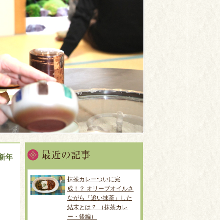
新年
抹茶カレーついに完
成！？ オリーブオイルさ
ながら「追い抹茶」した
結末とは？ （抹茶カレ
ー・後編）