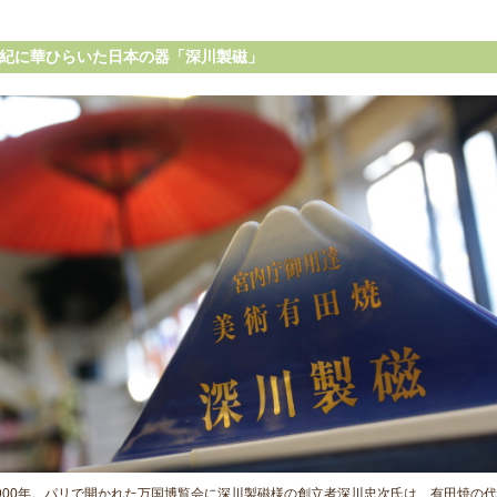
世紀に華ひらいた日本の器「深川製磁」
900年。パリで開かれた万国博覧会に深川製磁様の創立者深川忠次氏は、有田焼の