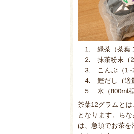
1. 緑茶（茶葉 
2. 抹茶粉末（2
3. こんぶ（1~
4. 鰹だし（適
5. 水（800ml
茶葉12グラムと
となります。ちな
は、急須でお茶を