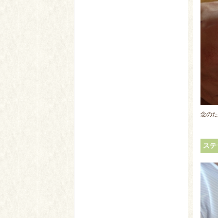
念のた
ステ