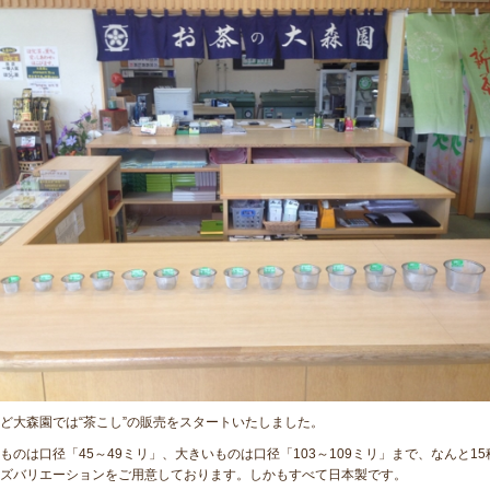
ど大森園では“茶こし”の販売をスタートいたしました。
ものは口径「45～49ミリ」、大きいものは口径「103～109ミリ」まで、なんと15
ズバリエーションをご用意しております。しかもすべて日本製です。