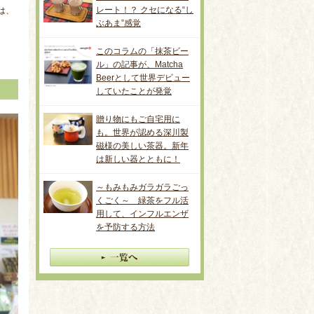
レート！？ クセになる“し
は、
ぶあま”感覚
このコラムの「抹茶ビー
ル」の記事が、Matcha
Beerとして世界デビュー
していたことが発覚
贈り物にもご自宅用に
も。世界が認める深川製
磁様の美しい茶器。新年
は新しい器とともに！
～もみもみガラガラごっ
くごく～ 緑茶をフル活
用して、インフルエンザ
を予防する方法