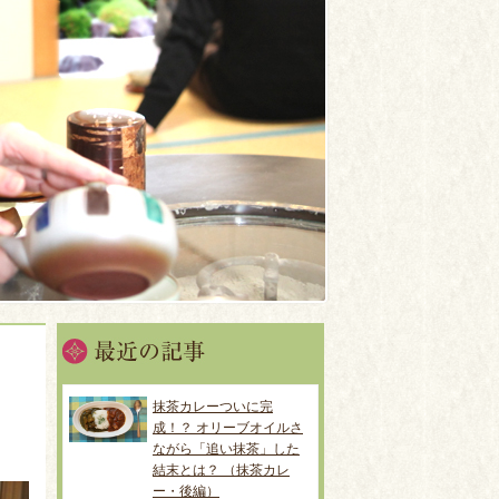
抹茶カレーついに完
成！？ オリーブオイルさ
ながら「追い抹茶」した
結末とは？ （抹茶カレ
ー・後編）