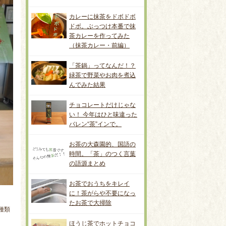
カレーに抹茶をドボドボ
ドボ。ぶっつけ本番で抹
茶カレーを作ってみた
（抹茶カレー・前編）
「茶鍋」ってなんだ！？
緑茶で野菜やお肉を煮込
んでみた結果
チョコレートだけじゃな
い！ 今年はひと味違った
バレン“茶”インで。
お茶の大森園的、国語の
時間。「茶」のつく言葉
の語源まとめ
お茶でおうちをキレイ
に！茶がらや不要になっ
たお茶で大掃除
種類
ほうじ茶でホットチョコ