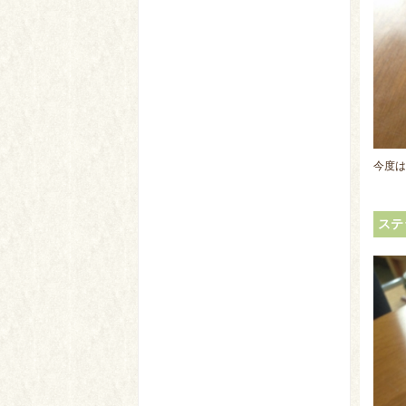
今度は
ステ