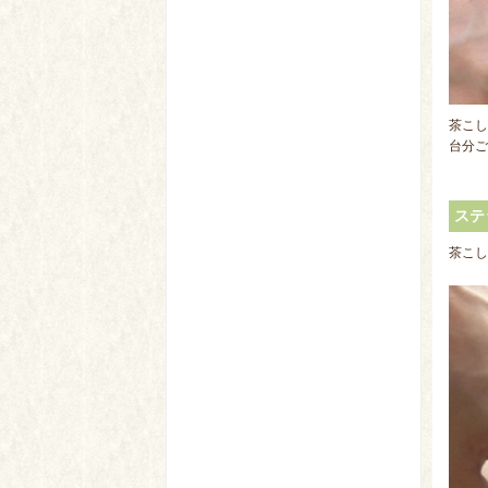
茶こし
台分ご
ステ
茶こし